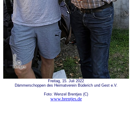
Freitag, 15. Juli 2022
Dämmerschoppen des Heimatverein Büderich und Gest e.V.
Foto: Wenzel Brentjes (C)
www.brentjes.de