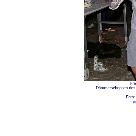
Fre
Dämmerschoppen des H
Foto:
w